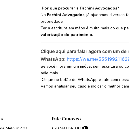
Por que procurar a Fachini Advogados?
Na
Fachini Advogados
, já ajudamos diversas 
propriedade.
Ter a escritura em mãos é muito mais do que pa
valorização do patrimônio
.
Clique aqui para falar agora com um de 
WhatsApp
:
https://wa.me/55519921162
Se você mora em um imóvel sem escritura ou c
adie mais.
Clique no botão do WhatsApp e fale com nossa
Vamos analisar seu caso e indicar o melhor cami
os
Fale Conosco
 de Melo nº 407
(51) 99339-0308