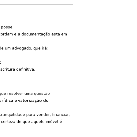
 posse.
ncordam e a documentação está em
de um advogado, que irá:
;
critura definitiva.
 que resolver uma questão
urídica e valorização do
tranquilidade para vender, financiar,
 certeza de que aquele imóvel é