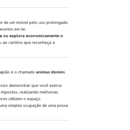
de de um imóvel pelo uso prolongado,
vistos em lei.
ra ou explora economicamente o
ou ao cartório que reconheça a
ucapião é o chamado
animus domini
,
eciso demonstrar que você exerce
 impostos, realizando melhorias,
ros utilizem o espaço.
 uma simples ocupação de uma posse