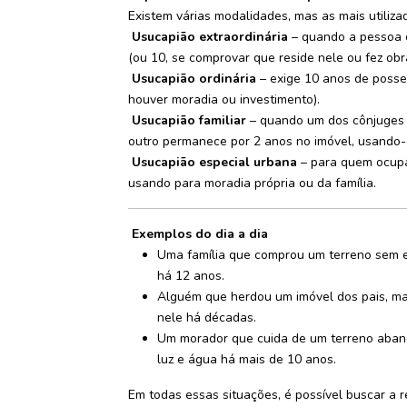
Existem várias modalidades, mas as mais utiliza
Usucapião extraordinária
– quando a pessoa o
(ou 10, se comprovar que reside nele ou fez obra
Usucapião ordinária
– exige 10 anos de posse 
houver moradia ou investimento).
Usucapião familiar
– quando um dos cônjuges 
outro permanece por 2 anos no imóvel, usando-o
Usucapião especial urbana
– para quem ocupa
usando para moradia própria ou da família.
Exemplos do dia a dia
Uma família que comprou um terreno sem esc
há 12 anos.
Alguém que herdou um imóvel dos pais, mas
nele há décadas.
Um morador que cuida de um terreno aban
luz e água há mais de 10 anos.
Em todas essas situações, é possível buscar a r