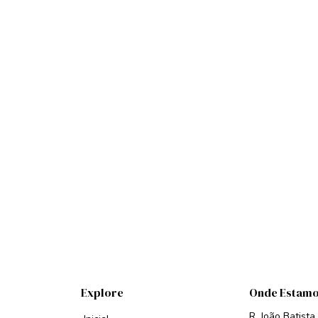
Explore
Onde Estam
R. João Batista