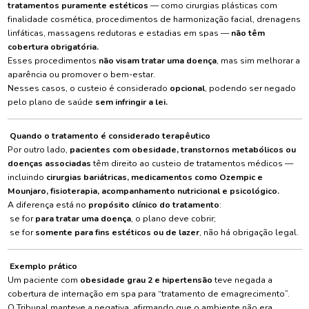
tratamentos puramente estéticos
— como cirurgias plásticas com
finalidade cosmética, procedimentos de harmonização facial, drenagens
linfáticas, massagens redutoras e estadias em spas —
não têm
cobertura obrigatória.
Esses procedimentos
não visam tratar uma doença
, mas sim melhorar a
aparência ou promover o bem-estar.
Nesses casos, o custeio é considerado
opcional
, podendo ser negado
pelo plano de saúde
sem infringir a lei.
Quando o tratamento é considerado terapêutico
Por outro lado,
pacientes com obesidade, transtornos metabólicos ou
doenças associadas
têm direito ao custeio de tratamentos médicos —
incluindo
cirurgias bariátricas, medicamentos como Ozempic e
Mounjaro, fisioterapia, acompanhamento nutricional e psicológico.
A diferença está no
propósito clínico do tratamento
:
se for
para tratar uma doença
, o plano deve cobrir;
se for
somente para fins estéticos ou de lazer
, não há obrigação legal.
Exemplo prático
Um paciente com
obesidade grau 2 e hipertensão
teve negada a
cobertura de internação em spa para “tratamento de emagrecimento”.
O Tribunal manteve a negativa, afirmando que o ambiente não era