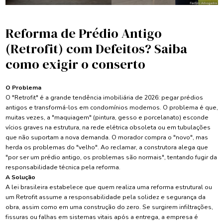
Reforma de Prédio Antigo
(Retrofit) com Defeitos? Saiba
como exigir o conserto
O Problema
O "Retrofit" é a grande tendência imobiliária de 2026: pegar prédios
antigos e transformá-los em condomínios modernos. O problema é que,
muitas vezes, a "maquiagem" (pintura, gesso e porcelanato) esconde
vícios graves na estrutura, na rede elétrica obsoleta ou em tubulações
que não suportam a nova demanda. O morador compra o "novo", mas
herda os problemas do "velho". Ao reclamar, a construtora alega que
"por ser um prédio antigo, os problemas são normais", tentando fugir da
responsabilidade técnica pela reforma.
A Solução
A lei brasileira estabelece que quem realiza uma reforma estrutural ou
um Retrofit assume a responsabilidade pela solidez e segurança da
obra, assim como em uma construção do zero. Se surgirem infiltrações,
fissuras ou falhas em sistemas vitais após a entrega, a empresa é