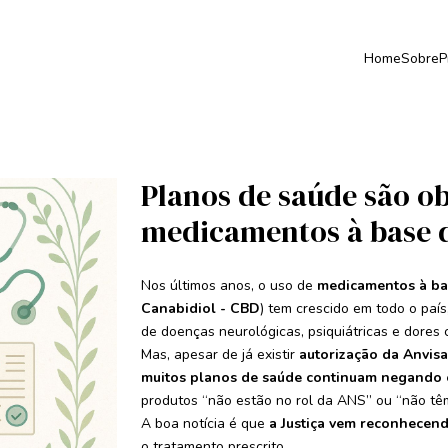
Home
Sobre
P
Planos de saúde são ob
medicamentos à base 
Nos últimos anos, o uso de
medicamentos à ba
Canabidiol - CBD
) tem crescido em todo o país
de doenças neurológicas, psiquiátricas e dores 
Mas, apesar de já existir
autorização da Anvisa
muitos planos de saúde continuam negando 
produtos “não estão no rol da ANS” ou “não têm
A boa notícia é que
a Justiça vem reconhecend
o tratamento prescrito.