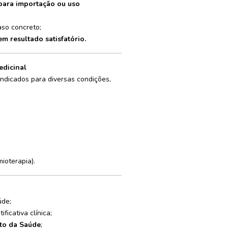
para importação ou uso
so concreto;
m resultado satisfatório.
edicinal
ndicados para diversas condições,
ioterapia).
úde;
ificativa clínica;
to da Saúde
;