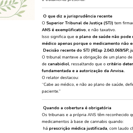
O que diz a jurisprudência recente
O
Superior Tribunal de Justiça (STJ)
tem firma
ANS é exemplificativo
, e não taxativo.
Isso significa que
o plano de saúde não pode 
médico apenas porque o medicamento não est
Decisão recente do STJ (REsp 2.043.069/SP, 
O tribunal manteve a obrigação de um plano d
de
canabidiol
, ressaltando que o
critério det
fundamentada e a autorização da Anvisa.
O relator destacou:
“Cabe ao médico, e não ao plano de saúde, def
paciente.”
Quando a cobertura é obrigatória
Os tribunais e a própria ANS têm reconhecido 
medicamentos à base de cannabis quando:
há
prescrição médica justificada
, com laudo cl