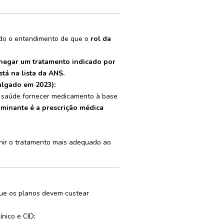
do o entendimento de que o
rol da
negar um tratamento indicado por
á na lista da ANS.
julgado em 2023):
e saúde fornecer medicamento à base
erminante é a prescrição médica
inir o tratamento mais adequado ao
que os planos devem custear
ínico e CID;