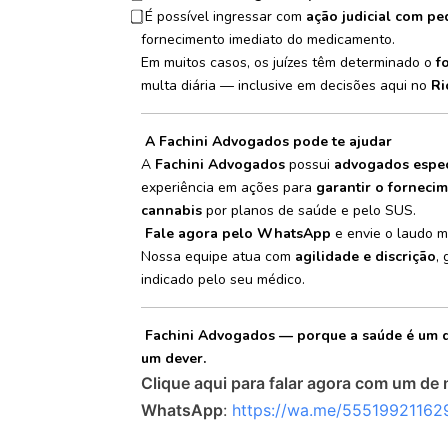
É possível ingressar com
ação judicial com pe
fornecimento imediato do medicamento.
Em muitos casos, os juízes têm determinado o
f
multa diária — inclusive em decisões aqui no
Ri
A Fachini Advogados pode te ajudar
A
Fachini Advogados
possui
advogados espec
experiência em ações para
garantir o forneci
cannabis
por planos de saúde e pelo SUS.
Fale agora pelo WhatsApp
e envie o laudo mé
Nossa equipe atua com
agilidade e discrição
,
indicado pelo seu médico.
Fachini Advogados — porque a saúde é um di
um dever.
Clique aqui para falar agora com um de 
WhatsApp
:
https://wa.me/55519921162