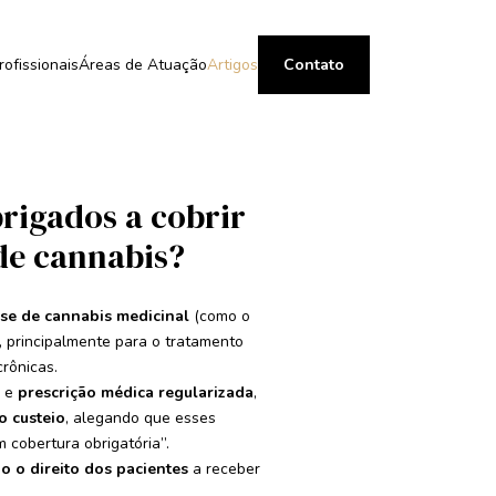
rofissionais
Áreas de Atuação
Artigos
Contato
rigados a cobrir
de cannabis?
se de cannabis medicinal
(como o
, principalmente para o tratamento
crônicas.
e
prescrição médica regularizada
,
o custeio
, alegando que esses
 cobertura obrigatória”.
o o direito dos pacientes
a receber