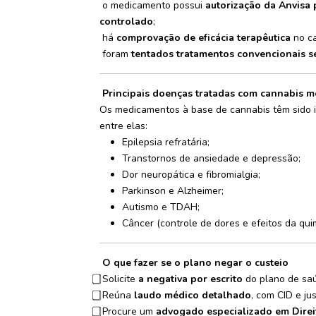
o medicamento possui
autorização da Anvisa 
controlado
;
há
comprovação de eficácia terapêutica
no ca
foram
tentados tratamentos convencionais se
Principais doenças tratadas com cannabis m
Os medicamentos à base de cannabis têm sido i
entre elas:
Epilepsia refratária;
Transtornos de ansiedade e depressão;
Dor neuropática e fibromialgia;
Parkinson e Alzheimer;
Autismo e TDAH;
Câncer (controle de dores e efeitos da quim
O que fazer se o plano negar o custeio
Solicite
a negativa por escrito
do plano de sa
Reúna
laudo médico detalhado
, com CID e just
Procure um
advogado especializado em Direi