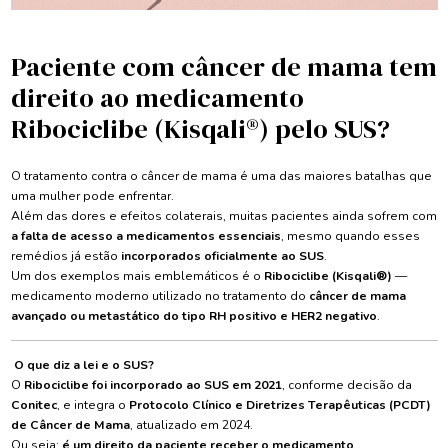
Paciente com câncer de mama tem
direito ao medicamento
Ribociclibe (Kisqali®) pelo SUS?
O tratamento contra o câncer de mama é uma das maiores batalhas que
uma mulher pode enfrentar.
Além das dores e efeitos colaterais, muitas pacientes ainda sofrem com
a falta de acesso a medicamentos essenciais
, mesmo quando esses
remédios já estão
incorporados oficialmente ao SUS
.
Um dos exemplos mais emblemáticos é o
Ribociclibe (Kisqali®)
—
medicamento moderno utilizado no tratamento do
câncer de mama
avançado ou metastático do tipo RH positivo e HER2 negativo
.
O que diz a lei e o SUS?
O
Ribociclibe foi incorporado ao SUS em 2021
, conforme decisão da
Conitec
, e integra o
Protocolo Clínico e Diretrizes Terapêuticas (PCDT)
de Câncer de Mama
, atualizado em 2024.
Ou seja:
é um direito da paciente receber o medicamento