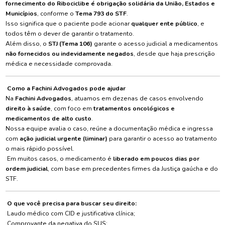
fornecimento do Ribociclibe é obrigação solidária da União, Estados e
Municípios
, conforme o
Tema 793 do STF
.
Isso significa que o paciente pode acionar
qualquer ente público
, e
todos têm o dever de garantir o tratamento.
Além disso, o
STJ (Tema 106)
garante o acesso judicial a medicamentos
não fornecidos ou indevidamente negados
, desde que haja prescrição
médica e necessidade comprovada.
Como a Fachini Advogados pode ajudar
Na
Fachini Advogados
, atuamos em dezenas de casos envolvendo
direito à saúde
, com foco em
tratamentos oncológicos e
medicamentos de alto custo
.
Nossa equipe avalia o caso, reúne a documentação médica e ingressa
com
ação judicial urgente (liminar)
para garantir o acesso ao tratamento
o mais rápido possível.
Em muitos casos, o medicamento é
liberado em poucos dias por
ordem judicial
, com base em precedentes firmes da Justiça gaúcha e do
STF.
O que você precisa para buscar seu direito:
Laudo médico com CID e justificativa clínica;
Comprovante da negativa do SUS;