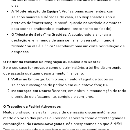
dias.
A "Modernização da Equipe":
Profissionais experientes, com
salários maiores e décadas de casa, são dispensados sob o
pretexto de "trazer sangue novo", quando na verdade a empresa
está apenas praticando o etarismo (preconceito por idade).
O "Ajuste de Setor" na Gravidez:
A colaboradora anuncia a
gestação e, em menos de uma semana, o seu setor inteiro é
"extinto" ou ela é a única "escolhida" para um corte por redução de
despesas.
O Poder da Escolha: Reintegração ou Salário em Dobro?
Se o seu caso for provado como discriminatório, a lei lhe dá um trunfo
que assusta qualquer departamento financeiro:
Voltar ao Emprego:
Com o pagamento integral de todos os
salários e vantagens do período em que esteve fora;
OU
Indenização em Dobro:
Receber, em dobro, a remuneração de todo
o período de afastamento, corrigida e com juros.
O Trabalho da Fachini Advogados
Muitos profissionais evitam casos de demissão discriminatória por
medo do peso das provas ou por não saberem como enfrentar grandes
corporações. Na
Fachini Advogados
, nós prosperamos no que é difícil.
Temos a capacidade de analisar e agir em casos complexos e