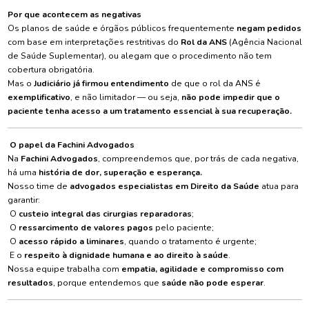
Por que acontecem as negativas
Os planos de saúde e órgãos públicos frequentemente
negam pedidos
com base em interpretações restritivas do
Rol da ANS
(Agência Nacional
de Saúde Suplementar), ou alegam que o procedimento não tem
cobertura obrigatória.
Mas o
Judiciário já firmou entendimento
de que o rol da ANS é
exemplificativo
, e não limitador — ou seja,
não pode impedir que o
paciente tenha acesso a um tratamento essencial à sua recuperação.
O papel da Fachini Advogados
Na
Fachini Advogados
, compreendemos que, por trás de cada negativa,
há uma
história de dor, superação e esperança.
Nosso time de
advogados especialistas em Direito da Saúde
atua para
garantir:
O
custeio integral das cirurgias reparadoras
;
O
ressarcimento de valores pagos
pelo paciente;
O
acesso rápido a liminares
, quando o tratamento é urgente;
E o
respeito à dignidade humana e ao direito à saúde
.
Nossa equipe trabalha com
empatia, agilidade e compromisso com
resultados
, porque entendemos que
saúde não pode esperar
.