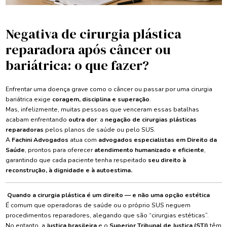
Negativa de cirurgia plástica
reparadora após câncer ou
bariátrica: o que fazer?
Enfrentar uma doença grave como o câncer ou passar por uma cirurgia
bariátrica exige
coragem, disciplina e superação
.
Mas, infelizmente, muitas pessoas que venceram essas batalhas
acabam enfrentando
outra dor
: a
negação de cirurgias plásticas
reparadoras
pelos planos de saúde ou pelo SUS.
A
Fachini Advogados
atua com
advogados especialistas em Direito da
Saúde
, prontos para oferecer
atendimento humanizado e eficiente
,
garantindo que cada paciente tenha respeitado
seu direito à
reconstrução, à dignidade e à autoestima.
Quando a cirurgia plástica é um direito — e não uma opção estética
É comum que operadoras de saúde ou o próprio SUS neguem
procedimentos reparadores, alegando que são “cirurgias estéticas”.
No entanto, a
Justiça brasileira
e o
Superior Tribunal de Justiça (STJ)
têm