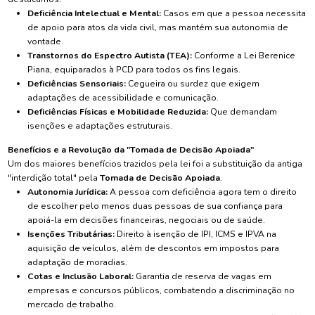
Deficiência Intelectual e Mental:
Casos em que a pessoa necessita
de apoio para atos da vida civil, mas mantém sua autonomia de
vontade.
Transtornos do Espectro Autista (TEA):
Conforme a Lei Berenice
Piana, equiparados à PCD para todos os fins legais.
Deficiências Sensoriais:
Cegueira ou surdez que exigem
adaptações de acessibilidade e comunicação.
Deficiências Físicas e Mobilidade Reduzida:
Que demandam
isenções e adaptações estruturais.
Benefícios e a Revolução da "Tomada de Decisão Apoiada"
Um dos maiores benefícios trazidos pela lei foi a substituição da antiga
"interdição total" pela
Tomada de Decisão Apoiada
.
Autonomia Jurídica:
A pessoa com deficiência agora tem o direito
de escolher pelo menos duas pessoas de sua confiança para
apoiá-la em decisões financeiras, negociais ou de saúde.
Isenções Tributárias:
Direito à isenção de IPI, ICMS e IPVA na
aquisição de veículos, além de descontos em impostos para
adaptação de moradias.
Cotas e Inclusão Laboral:
Garantia de reserva de vagas em
empresas e concursos públicos, combatendo a discriminação no
mercado de trabalho.