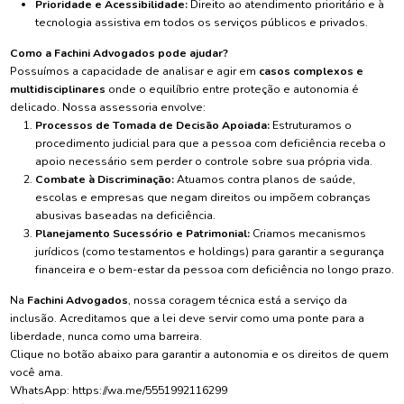
Prioridade e Acessibilidade:
Direito ao atendimento prioritário e à
tecnologia assistiva em todos os serviços públicos e privados.
Como a Fachini Advogados pode ajudar?
Possuímos a capacidade de analisar e agir em
casos complexos e
multidisciplinares
onde o equilíbrio entre proteção e autonomia é
delicado. Nossa assessoria envolve:
Processos de Tomada de Decisão Apoiada:
Estruturamos o
procedimento judicial para que a pessoa com deficiência receba o
apoio necessário sem perder o controle sobre sua própria vida.
Combate à Discriminação:
Atuamos contra planos de saúde,
escolas e empresas que negam direitos ou impõem cobranças
abusivas baseadas na deficiência.
Planejamento Sucessório e Patrimonial:
Criamos mecanismos
jurídicos (como testamentos e holdings) para garantir a segurança
financeira e o bem-estar da pessoa com deficiência no longo prazo.
Na
Fachini Advogados
, nossa coragem técnica está a serviço da
inclusão. Acreditamos que a lei deve servir como uma ponte para a
liberdade, nunca como uma barreira.
Clique no botão abaixo para garantir a autonomia e os direitos de quem
você ama.
WhatsApp:
https://wa.me/5551992116299