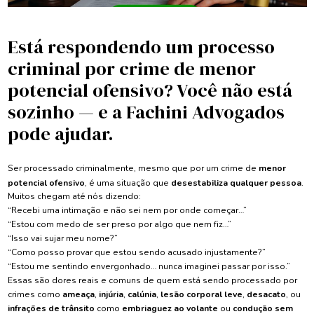
Está respondendo um processo
criminal por crime de menor
potencial ofensivo? Você não está
sozinho — e a Fachini Advogados
pode ajudar.
Ser processado criminalmente, mesmo que por um crime de
menor
potencial ofensivo
, é uma situação que
desestabiliza qualquer pessoa
.
Muitos chegam até nós dizendo:
“Recebi uma intimação e não sei nem por onde começar…”
“Estou com medo de ser preso por algo que nem fiz…”
“Isso vai sujar meu nome?”
“Como posso provar que estou sendo acusado injustamente?”
“Estou me sentindo envergonhado… nunca imaginei passar por isso.”
Essas são dores reais e comuns de quem está sendo processado por
crimes como
ameaça
,
injúria
,
calúnia
,
lesão corporal leve
,
desacato
, ou
infrações de trânsito
como
embriaguez ao volante
ou
condução sem