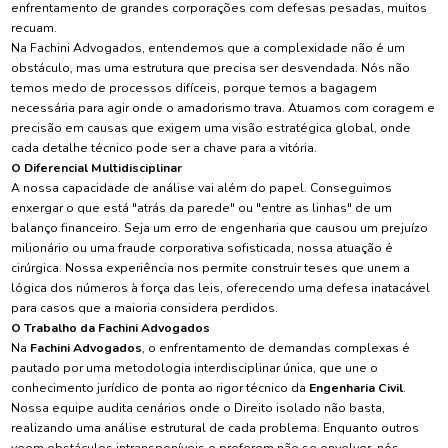
enfrentamento de grandes corporações com defesas pesadas, muitos
recuam.
Na Fachini Advogados, entendemos que a complexidade não é um
obstáculo, mas uma estrutura que precisa ser desvendada. Nós não
temos medo de processos difíceis, porque temos a bagagem
necessária para agir onde o amadorismo trava. Atuamos com coragem e
precisão em causas que exigem uma visão estratégica global, onde
cada detalhe técnico pode ser a chave para a vitória.
O Diferencial Multidisciplinar
A nossa capacidade de análise vai além do papel. Conseguimos
enxergar o que está "atrás da parede" ou "entre as linhas" de um
balanço financeiro. Seja um erro de engenharia que causou um prejuízo
milionário ou uma fraude corporativa sofisticada, nossa atuação é
cirúrgica. Nossa experiência nos permite construir teses que unem a
lógica dos números à força das leis, oferecendo uma defesa inatacável
para casos que a maioria considera perdidos.
O Trabalho da Fachini Advogados
Na
Fachini Advogados
, o enfrentamento de demandas complexas é
pautado por uma metodologia interdisciplinar única, que une o
conhecimento jurídico de ponta ao rigor técnico da
Engenharia Civil
.
Nossa equipe audita cenários onde o Direito isolado não basta,
realizando uma análise estrutural de cada problema. Enquanto outros