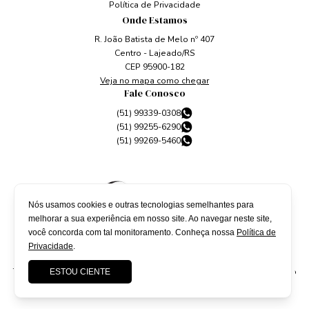
Política de Privacidade
Onde Estamos
R. João Batista de Melo nº 407
Centro - Lajeado/RS
CEP 95900-182
Veja no mapa como chegar
Fale Conosco
(51) 99339-0308
(51) 99255-6290
(51) 99269-5460
Nós usamos cookies e outras tecnologias semelhantes para
melhorar a sua experiência em nosso site. Ao navegar neste site,
você concorda com tal monitoramento. Conheça nossa
Política de
Privacidade
.
Todos os direitos reservados à
Fachini Advogados
. Site desenvolvido
ESTOU CIENTE
por
QubeDesign