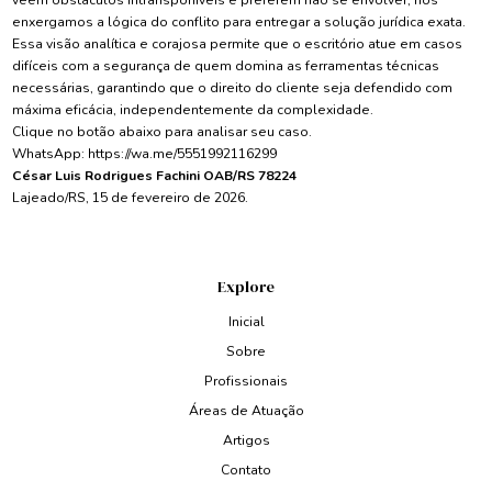
veem obstáculos intransponíveis e preferem não se envolver, nós
enxergamos a lógica do conflito para entregar a solução jurídica exata.
Essa visão analítica e corajosa permite que o escritório atue em casos
difíceis com a segurança de quem domina as ferramentas técnicas
necessárias, garantindo que o direito do cliente seja defendido com
máxima eficácia, independentemente da complexidade.
Clique no botão abaixo para analisar seu caso.
WhatsApp:
https://wa.me/5551992116299
César Luis Rodrigues Fachini OAB/RS 78224
Lajeado/RS, 15 de fevereiro de 2026.
Explore
Inicial
Sobre
Profissionais
Áreas de Atuação
Artigos
Contato