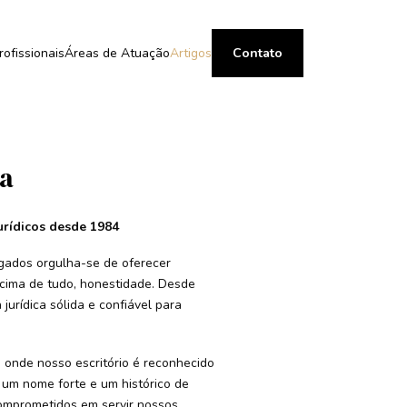
rofissionais
Áreas de Atuação
Artigos
Contato
ia
urídicos desde 1984
ogados orgulha-se de oferecer
 acima de tudo, honestidade. Desde
jurídica sólida e confiável para
 onde nosso escritório é reconhecido
um nome forte e um histórico de
omprometidos em servir nossos