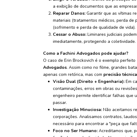
a exibição de documentos que as empresas
Reparar Danos:
Garantir que as vítimas r
materiais (tratamentos médicos, perda de 
(sofrimento e perda de qualidade de vida).
Cessar o Abuso:
Liminares judiciais podem
imediatamente, protegendo a coletividade.
Como a Fachini Advogados pode ajudar?
O caso de Erin Brockovich é o exemplo perfeit
Advogados
. Assim como no filme, grandes bata
apenas com retórica, mas com
precisão técnica
Visão Dual (Direito + Engenharia):
Em cas
contaminações, erros em obras ou revisões
engenheiro permite identificar falhas qu
passar.
Investigação Minuciosa:
Não aceitamos re
corporações. Analisamos contratos, laudo
necessário para encontrar a "peça que fal
Foco no Ser Humano:
Acreditamos que, po