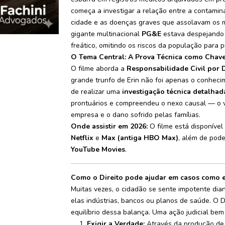
começa a investigar a relação entre a contam
cidade e as doenças graves que assolavam os 
gigante multinacional
PG&E
estava despejando 
freático, omitindo os riscos da população para p
O Tema Central: A Prova Técnica como Chave 
O filme aborda a
Responsabilidade Civil por 
grande trunfo de Erin não foi apenas o conheci
de realizar uma
investigação técnica detalhad
prontuários e compreendeu o nexo causal — o v
empresa e o dano sofrido pelas famílias.
Onde assistir em 2026:
O filme está disponíve
Netflix
e
Max (antiga HBO Max)
, além de pod
YouTube Movies
.
Como o Direito pode ajudar em casos como e
Muitas vezes, o cidadão se sente impotente dian
elas indústrias, bancos ou planos de saúde. O 
equilíbrio dessa balança. Uma ação judicial be
Exigir a Verdade:
Através da produção de p