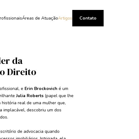
rofissionais
Áreas de Atuação
Artigos
Contato
der da
o Direito
ofissional, e
Erin Brockovich
é um
rilhante
Julia Roberts
(papel que lhe
a história real de uma mulher que,
a implacável, descobriu um dos
dos.
scritório de advocacia quando
essos imobiliários. Intrigada, ela