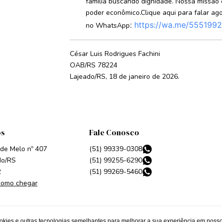
família buscando dignidade. Nossa missão 
poder econômico.Clique aqui para falar ag
:
https://wa.me/555199
no WhatsApp
César Luis Rodrigues Fachini
OAB/RS 78224
Lajeado/RS, 18 de janeiro de 2026.
os
Fale Conosco
 de Melo nº 407
(51) 99339-0308
do/RS
(51) 99255-6290
2
(51) 99269-5460
como chegar
kies e outras tecnologias semelhantes para melhorar a sua experiência em nosso 