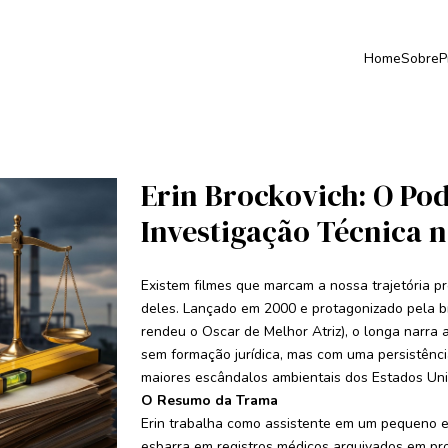
Home
Sobre
P
Erin Brockovich: O Po
Investigação Técnica n
Existem filmes que marcam a nossa trajetória pr
deles. Lançado em 2000 e protagonizado pela b
rendeu o Oscar de Melhor Atriz), o longa narra 
sem formação jurídica, mas com uma persistênci
maiores escândalos ambientais dos Estados Uni
O Resumo da Trama
Erin trabalha como assistente em um pequeno e
esbarra em registros médicos arquivados em proc