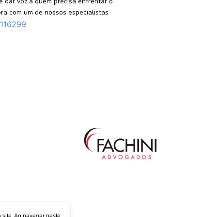
é dar voz a quem precisa enfrentar o
ora com um de nossos especialistas
2116299
site. Ao navegar neste