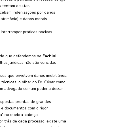
 tentam ocultar.
ecebam indenizações por danos
patrimônio) e danos morais
 interromper práticas nocivas
o do que defendemos na
Fachini
lhas jurídicas não são vencidas
.
os que envolvem danos imobiliários,
 técnicas, o olhar do Dr. César como
e um advogado comum poderia deixar
spostas prontas de grandes
s e documentos com o rigor
ta" no quebra-cabeça.
r trás de cada processo, existe uma