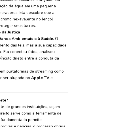
inação da água em uma pequena
moradores. Ela descobre que a
cromo hexavalente no lençol
roteger seus lucros.
da Justiça
Danos Ambientais e à Saúde
. O
mento das leis, mas a sua capacidade
a
. Ela conectou fatos, analisou
ínculo direto entre a conduta da
l em plataformas de streaming como
er ser alugado no
Apple TV
e
ste?
te de grandes instituições, sejam
Direito serve como a ferramenta de
m fundamentada permite:
rovas e perícias, o processo obriga