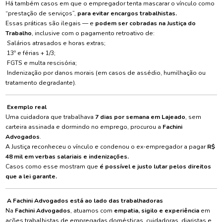
Há também casos em que o empregador tenta mascarar o vínculo como
“prestação de serviços”,
para evitar encargos trabalhistas.
Essas práticas são ilegais — e
podem ser cobradas na Justiça do
Trabalho
, inclusive com o pagamento retroativo de:
Salários atrasados e horas extras;
13º e férias + 1/3;
FGTS e multa rescisória;
Indenização por danos morais (em casos de assédio, humilhação ou
tratamento degradante).
Exemplo real
Uma cuidadora que trabalhava
7 dias por semana em Lajeado
, sem
carteira assinada e dormindo no emprego, procurou a
Fachini
Advogados
.
A Justiça reconheceu o vínculo e condenou o ex-empregador a pagar
R$
48 mil em verbas salariais e indenizações.
Casos como esse mostram que
é possível e justo lutar pelos direitos
que a lei garante.
A Fachini Advogados está ao lado das trabalhadoras
Na
Fachini Advogados
, atuamos com
empatia, sigilo e experiência
em
ações trabalhistas de empregadas domésticas, cuidadoras, diaristas e