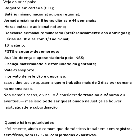
Veja os principais:
Registro em carteira (CLT);
Salário mínimo nacional ou piso regional;
Jornada máxima de 8 horas diárias e 44 semanais;
Horas extras e adicional noturno;
Descanso semanal remunerado (preferencialmente aos domingos);
Férias de 30 dias com 1/3 adicional;
13º salário;
FGTS e seguro-desemprego;
Auxílio-doença e aposentadoria pelo INSS;
Licença-maternidade e estabilidade da gestante;
Vale-transporte;
Intervalo de refeição e descanso.
Esses direitos se aplicam
a quem trabalha mais de 2 dias por semana
na mesma casa.
Nos demais casos, o vínculo é considerado
trabalho autônomo ou
eventual
— mas isso
pode ser questionado na Justiça
se houver
habitualidade e subordinação.
Quando há irregularidades
Infelizmente, ainda é comum que domésticas trabalhem
sem registro,
sem férias, sem FGTS ou com jornadas exaustivas.