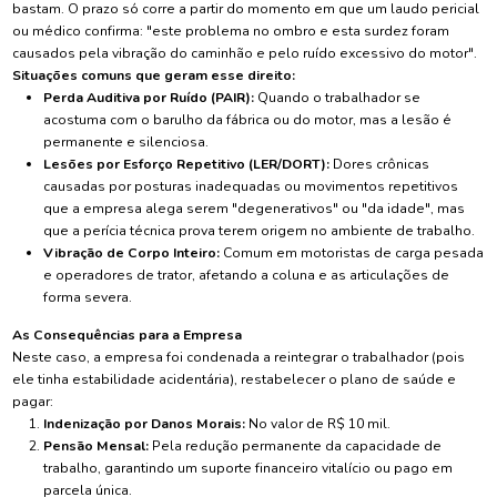
bastam. O prazo só corre a partir do momento em que um laudo pericial
ou médico confirma: "este problema no ombro e esta surdez foram
causados pela vibração do caminhão e pelo ruído excessivo do motor".
Situações comuns que geram esse direito:
Perda Auditiva por Ruído (PAIR):
Quando o trabalhador se
acostuma com o barulho da fábrica ou do motor, mas a lesão é
permanente e silenciosa.
Lesões por Esforço Repetitivo (LER/DORT):
Dores crônicas
causadas por posturas inadequadas ou movimentos repetitivos
que a empresa alega serem "degenerativos" ou "da idade", mas
que a perícia técnica prova terem origem no ambiente de trabalho.
Vibração de Corpo Inteiro:
Comum em motoristas de carga pesada
e operadores de trator, afetando a coluna e as articulações de
forma severa.
As Consequências para a Empresa
Neste caso, a empresa foi condenada a reintegrar o trabalhador (pois
ele tinha estabilidade acidentária), restabelecer o plano de saúde e
pagar:
Indenização por Danos Morais:
No valor de R$ 10 mil.
Pensão Mensal:
Pela redução permanente da capacidade de
trabalho, garantindo um suporte financeiro vitalício ou pago em
parcela única.