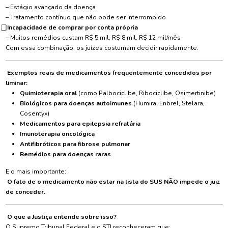
– Estágio avançado da doença
– Tratamento contínuo que não pode ser interrompido
Incapacidade de comprar por conta própria
– Muitos remédios custam R$ 5 mil, R$ 8 mil, R$ 12 mil/mês
Com essa combinação, os juízes costumam decidir rapidamente.
Exemplos reais de medicamentos frequentemente concedidos por
liminar:
Quimioterapia oral
(como Palbociclibe, Ribociclibe, Osimertinibe)
Biológicos para doenças autoimunes
(Humira, Enbrel, Stelara,
Cosentyx)
Medicamentos para epilepsia refratária
Imunoterapia oncológica
Antifibróticos para fibrose pulmonar
Remédios para doenças raras
E o mais importante:
O fato de o medicamento não estar na lista do SUS NÃO impede o juiz
de conceder.
O que a Justiça entende sobre isso?
O Supremo Tribunal Federal e o STJ reconheceram que: