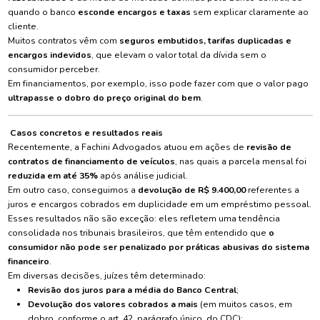
quando o banco
esconde encargos e taxas
sem explicar claramente ao
cliente.
Muitos contratos vêm com
seguros embutidos, tarifas duplicadas e
encargos indevidos
, que elevam o valor total da dívida sem o
consumidor perceber.
Em financiamentos, por exemplo, isso pode fazer com que o valor pago
ultrapasse o dobro do preço original do bem
.
Casos concretos e resultados reais
Recentemente, a Fachini Advogados atuou em ações de
revisão de
contratos de financiamento de veículos
, nas quais a parcela mensal foi
reduzida em até 35%
após análise judicial.
Em outro caso, conseguimos a
devolução de R$ 9.400,00
referentes a
juros e encargos cobrados em duplicidade em um empréstimo pessoal.
Esses resultados não são exceção: eles refletem uma tendência
consolidada nos tribunais brasileiros, que têm entendido que
o
consumidor não pode ser penalizado por práticas abusivas do sistema
financeiro
.
Em diversas decisões, juízes têm determinado:
Revisão dos juros para a média do Banco Central
;
Devolução dos valores cobrados a mais
(em muitos casos, em
dobro, conforme o art. 42, parágrafo único, do CDC);