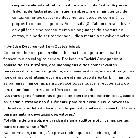
responsabilidade objetiva
(conforme a Súmula 479 do
Superior
Tribunal de Justiça
) ao permitirem a abertura e a manutenção de
contas correntes utilizando documentos falsos ou com o único
propósito de aplicar golpes. Se a instituição falhou em seu dever
de vigilância e no procedimento de segurança de abertura de
contas, ela pode ser condenada judicialmente a devolver o valor.
4. Análise Documental Sem Custos Iniciais
Compreendemos que ser vítima de uma fraude gera um impacto
financeiro e psicológico severo. Por isso, na Fachini Advogados,
a
análise do seu histórico, das mensagens e dos comprovantes
bancários é totalmente gratuita, e na maioria das ações a cobrança dos
honorários contratuais ocorre somente no caso de êxito
. Eliminamos
as barreiras financeiras para que você possa buscar a recuperação do
seu patrimônio com suporte técnico especializado.
"As transações financeiras digitais deixam rastros eletrônicos. Quando
a via administrativa não é suficiente para recuperar o Pix, o processo
judicial com pedido de liminar e bloqueio de contas é o caminho técnico
para garantir a devolução dos valores."
Foi vítima de um golpe e precisa de uma auditoria técnica nas contas
para recuperar seu Pix?
Não permaneça no prejuízo por acreditar que o dinheiro digital