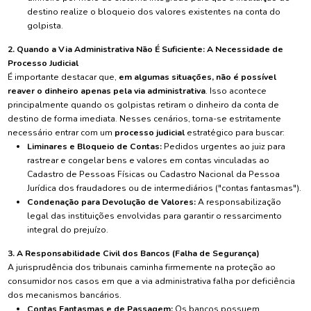
destino realize o bloqueio dos valores existentes na conta do
golpista.
2. Quando a Via Administrativa Não É Suficiente: A Necessidade de
Processo Judicial
É importante destacar que,
em algumas situações, não é possível
reaver o dinheiro apenas pela via administrativa
. Isso acontece
principalmente quando os golpistas retiram o dinheiro da conta de
destino de forma imediata. Nesses cenários, torna-se estritamente
necessário entrar com um
processo judicial
estratégico para buscar:
Liminares e Bloqueio de Contas:
Pedidos urgentes ao juiz para
rastrear e congelar bens e valores em contas vinculadas ao
Cadastro de Pessoas Físicas ou Cadastro Nacional da Pessoa
Jurídica dos fraudadores ou de intermediários ("contas fantasmas").
Condenação para Devolução de Valores:
A responsabilização
legal das instituições envolvidas para garantir o ressarcimento
integral do prejuízo.
3. A Responsabilidade Civil dos Bancos (Falha de Segurança)
A jurisprudência dos tribunais caminha firmemente na proteção ao
consumidor nos casos em que a via administrativa falha por deficiência
dos mecanismos bancários.
Contas Fantasmas e de Passagem:
Os bancos possuem