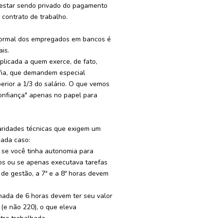
 estar sendo privado do pagamento
 contrato de trabalho.
 normal dos empregados em bancos é
is.
plicada a quem exerce, de fato,
efia, que demandem especial
erior a 1/3 do salário. O que vemos
confiança" apenas no papel para
laridades técnicas que exigem um
cada caso:
se você tinha autonomia para
os ou se apenas executava tarefas
 de gestão, a 7ª e a 8ª horas devem
nada de 6 horas devem ter seu valor
(e não 220), o que eleva