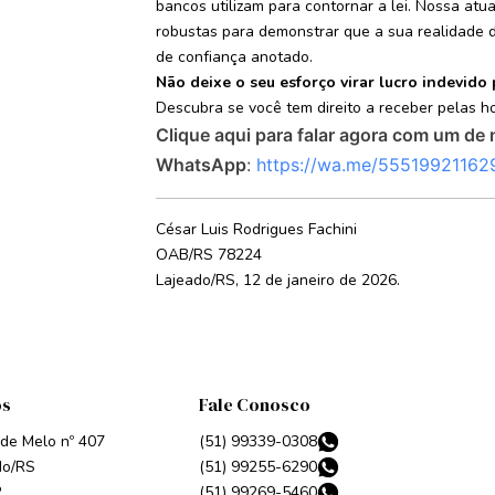
bancos utilizam para contornar a lei. Nossa atu
robustas para demonstrar que a sua realidade d
de confiança anotado.
Não deixe o seu esforço virar lucro indevido
Descubra se você tem direito a receber pelas h
Clique aqui para falar agora com um de 
WhatsApp
:
https://wa.me/55519921162
César Luis Rodrigues Fachini
OAB/RS 78224
Lajeado/RS, 12 de janeiro de 2026.
os
Fale Conosco
 de Melo nº 407
(51) 99339-0308
do/RS
(51) 99255-6290
2
(51) 99269-5460