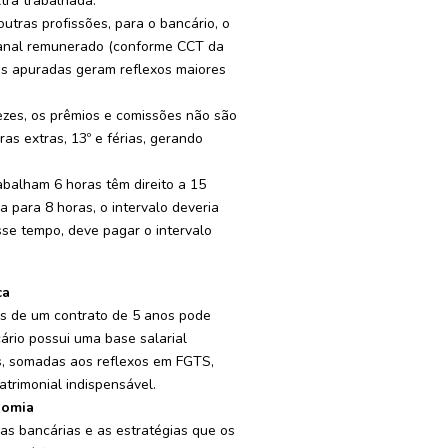
tra trabalhada.
utras profissões, para o bancário, o
anal remunerado (conforme CCT da
tras apuradas geram reflexos maiores
zes, os prêmios e comissões não são
as extras, 13º e férias, gerando
balham 6 horas têm direito a 15
a para 8 horas, o intervalo deveria
se tempo, deve pagar o intervalo
ca
ras de um contrato de 5 anos pode
ário possui uma base salarial
s, somadas aos reflexos em FGTS,
trimonial indispensável.
nomia
as bancárias e as estratégias que os