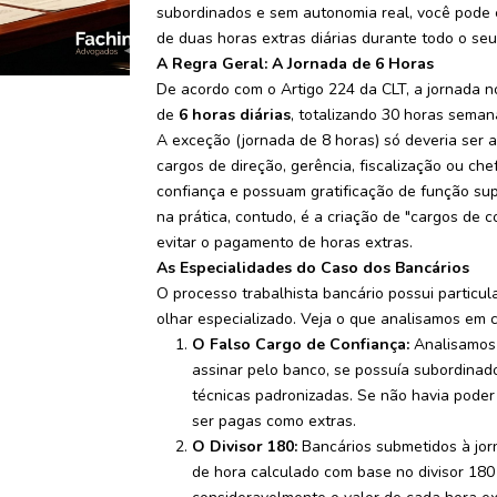
subordinados e sem autonomia real, você pode
de duas horas extras diárias durante todo o seu
A Regra Geral: A Jornada de 6 Horas
De acordo com o Artigo 224 da CLT, a jornada
de
6 horas diárias
, totalizando 30 horas semana
A exceção (jornada de 8 horas) só deveria ser a
cargos de direção, gerência, fiscalização ou ch
confiança e possuam gratificação de função sup
na prática, contudo, é a criação de "cargos de 
evitar o pagamento de horas extras.
As Especialidades do Caso dos Bancários
O processo trabalhista bancário possui particu
olhar especializado. Veja o que analisamos em 
O Falso Cargo de Confiança:
Analisamos 
assinar pelo banco, se possuía subordinad
técnicas padronizadas. Se não havia poder
ser pagas como extras.
O Divisor 180:
Bancários submetidos à jor
de hora calculado com base no divisor 180 