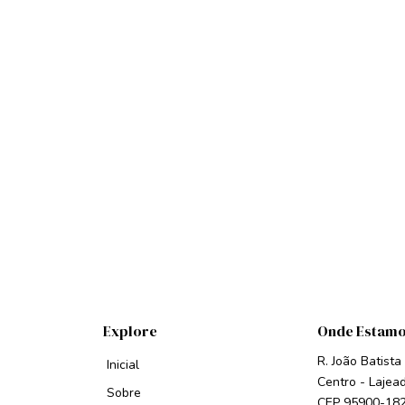
Explore
Onde Estam
R. João Batista
Inicial
Centro - Lajea
Sobre
CEP 95900-18