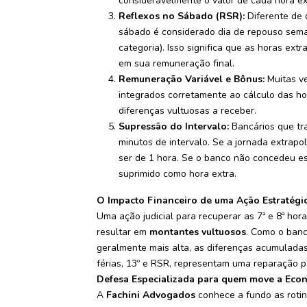
consideravelmente o valor de cada hora ex
Reflexos no Sábado (RSR):
Diferente de o
sábado é considerado dia de repouso sem
categoria). Isso significa que as horas ex
em sua remuneração final.
Remuneração Variável e Bônus:
Muitas ve
integrados corretamente ao cálculo das hor
diferenças vultuosas a receber.
Supressão do Intervalo:
Bancários que tra
minutos de intervalo. Se a jornada extrapol
ser de 1 hora. Se o banco não concedeu es
suprimido como hora extra.
O Impacto Financeiro de uma Ação Estratégi
Uma ação judicial para recuperar as 7ª e 8ª ho
resultar em
montantes vultuosos
. Como o banc
geralmente mais alta, as diferenças acumulada
férias, 13º e RSR, representam uma reparação pa
Defesa Especializada para quem move a Eco
A
Fachini Advogados
conhece a fundo as rotin