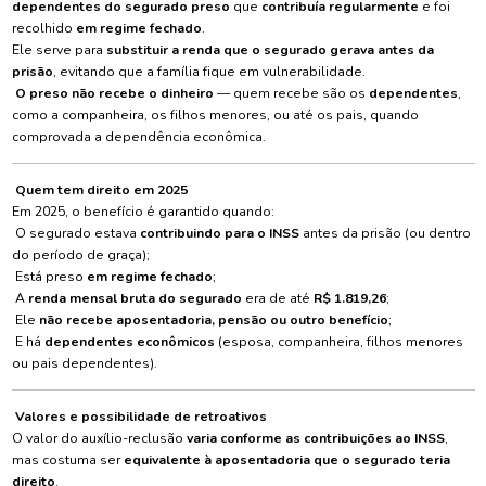
dependentes do segurado preso
que
contribuía regularmente
e foi
recolhido
em regime fechado
.
Ele serve para
substituir a renda que o segurado gerava antes da
prisão
, evitando que a família fique em vulnerabilidade.
O preso não recebe o dinheiro
— quem recebe são os
dependentes
,
como a companheira, os filhos menores, ou até os pais, quando
comprovada a dependência econômica.
Quem tem direito em 2025
Em 2025, o benefício é garantido quando:
O segurado estava
contribuindo para o INSS
antes da prisão (ou dentro
do período de graça);
Está preso
em regime fechado
;
A
renda mensal bruta do segurado
era de até
R$ 1.819,26
;
Ele
não recebe aposentadoria, pensão ou outro benefício
;
E há
dependentes econômicos
(esposa, companheira, filhos menores
ou pais dependentes).
Valores e possibilidade de retroativos
O valor do auxílio-reclusão
varia conforme as contribuições ao INSS
,
mas costuma ser
equivalente à aposentadoria que o segurado teria
direito
.