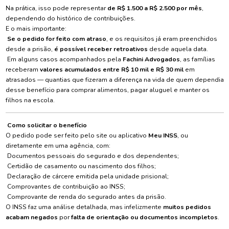
Na prática, isso pode representar
de R$ 1.500 a R$ 2.500 por mês
,
dependendo do histórico de contribuições.
E o mais importante:
Se o pedido for feito com atraso
, e os requisitos já eram preenchidos
desde a prisão,
é possível receber retroativos
desde aquela data.
Em alguns casos acompanhados pela
Fachini Advogados
, as famílias
receberam
valores acumulados entre R$ 10 mil e R$ 30 mil
em
atrasados — quantias que fizeram a diferença na vida de quem dependia
desse benefício para comprar alimentos, pagar aluguel e manter os
filhos na escola.
Como solicitar o benefício
O pedido pode ser feito pelo site ou aplicativo
Meu INSS
, ou
diretamente em uma agência, com:
Documentos pessoais do segurado e dos dependentes;
Certidão de casamento ou nascimento dos filhos;
Declaração de cárcere emitida pela unidade prisional;
Comprovantes de contribuição ao INSS;
Comprovante de renda do segurado antes da prisão.
O INSS faz uma análise detalhada, mas infelizmente
muitos pedidos
acabam negados
por
falta de orientação ou documentos incompletos
.