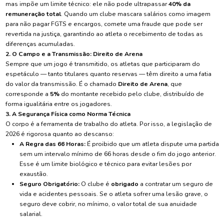
mas impõe um limite técnico: ele não pode ultrapassar
40% da
remuneração total
. Quando um clube mascara salários como imagem
para não pagar FGTS e encargos, comete uma fraude que pode ser
revertida na justiça, garantindo ao atleta o recebimento de todas as
diferenças acumuladas.
2. O Campo e a Transmissão: Direito de Arena
Sempre que um jogo é transmitido, os atletas que participaram do
espetáculo — tanto titulares quanto reservas — têm direito a uma fatia
do valor da transmissão. É o chamado
Direito de Arena
, que
corresponde a
5%
do montante recebido pelo clube, distribuído de
forma igualitária entre os jogadores.
3. A Segurança Física como Norma Técnica
O corpo é a ferramenta de trabalho do atleta. Por isso, a legislação de
2026 é rigorosa quanto ao descanso:
A Regra das 66 Horas:
É proibido que um atleta dispute uma partida
sem um intervalo mínimo de 66 horas desde o fim do jogo anterior.
Esse é um limite biológico e técnico para evitar lesões por
exaustão.
Seguro Obrigatório:
O clube é
obrigado
a contratar um seguro de
vida e acidentes pessoais. Se o atleta sofrer uma lesão grave, o
seguro deve cobrir, no mínimo, o valor total de sua anuidade
salarial.