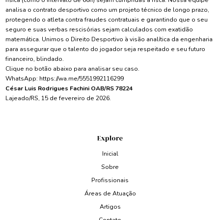
física (como o intervalo de 66h) sejam cumpridas à risca. Nossa equipe
analisa o contrato desportivo como um projeto técnico de longo prazo,
protegendo o atleta contra fraudes contratuais e garantindo que o seu
seguro e suas verbas rescisórias sejam calculados com exatidão
matemática. Unimos o Direito Desportivo à visão analítica da engenharia
para assegurar que o talento do jogador seja respeitado e seu futuro
financeiro, blindado.
Clique no botão abaixo para analisar seu caso.
WhatsApp:
https://wa.me/5551992116299
César Luis Rodrigues Fachini OAB/RS 78224
Lajeado/RS, 15 de fevereiro de 2026.
Explore
Inicial
Sobre
Profissionais
Áreas de Atuação
Artigos