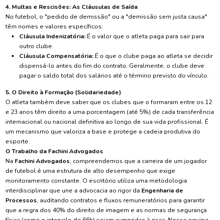
4. Multas e Rescisões: As Cláusulas de Saída
No futebol, o "pedido de demissão" ou a "demissão sem justa causa"
têm nomes e valores específicos:
Cláusula Indenizatória:
É o valor que o atleta paga para sair para
outro clube.
Cláusula Compensatória:
É o que o clube paga ao atleta se decidir
dispensá-lo antes do fim do contrato. Geralmente, o clube deve
pagar o saldo total dos salários até o término previsto do vínculo.
5. O Direito à Formação (Solidariedade)
O atleta também deve saber que os clubes que o formaram entre os 12
e 23 anos têm direito a uma porcentagem (até 5%) de cada transferência
internacional ou nacional definitiva ao longo de sua vida profissional. É
um mecanismo que valoriza a base e protege a cadeia produtiva do
esporte.
O Trabalho da Fachini Advogados
Na
Fachini Advogados
, compreendemos que a carreira de um jogador
de futebol é uma estrutura de alto desempenho que exige
monitoramento constante. O escritório utiliza uma metodologia
interdisciplinar que une a advocacia ao rigor da
Engenharia de
Processos
, auditando contratos e fluxos remuneratórios para garantir
que a regra dos 40% do direito de imagem e as normas de segurança