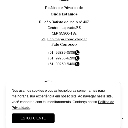
Contato
Política de Privacidade
Onde Estamos
R. João Batista de Melo nº 407
Centro - Lajeado/RS
CEP 95900-182
Veja no mapa como chegar
Fale Conosco
(51) 99339-0308
(51) 99255-6290
(51) 99269-5460
Nós usamos cookies e outras tecnologias semelhantes para
melhorar a sua experiência em nosso site. Ao navegar neste site,
você concorda com tal monitoramento. Conheça nossa
Política de
Privacidade
.
Todos os direitos reservados à
Fachini Advogados
. Site desenvolvido
ESTOU CIENTE
por
QubeDesign